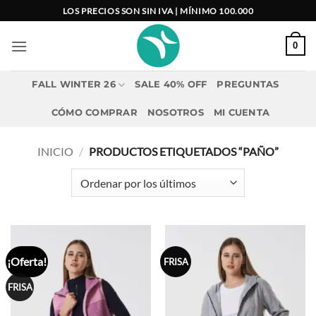
Saltar
LOS PRECIOS SON SIN IVA | MÍNIMO 100.000
al
contenido
0
FALL WINTER 26
SALE 40% OFF
PREGUNTAS
CÓMO COMPRAR
NOSOTROS
MI CUENTA
INICIO
/
PRODUCTOS ETIQUETADOS “PAÑO”
¡Oferta!
FRISA
FRISA