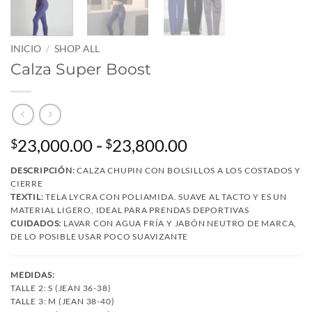
INICIO
/
SHOP ALL
Calza Super Boost
Rango
23,000.00
-
23,800.00
$
$
de
DESCRIPCIÓN:
CALZA CHUPIN CON BOLSILLOS A LOS COSTADOS Y
precios:
CIERRE
desde
TEXTIL:
TELA LYCRA CON POLIAMIDA. SUAVE AL TACTO Y ES UN
$23,000.00
MATERIAL LIGERO, IDEAL PARA PRENDAS DEPORTIVAS
CUIDADOS:
LAVAR CON AGUA FRÍA Y JABÓN NEUTRO DE MARCA,
hasta
DE LO POSIBLE USAR POCO SUAVIZANTE
$23,800.00
MEDIDAS:
TALLE 2: S (JEAN 36-38)
TALLE 3: M (JEAN 38-40)