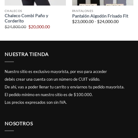
CHALECOS
PANTALONES
Chaleco Combi Paño y
Pantalón Algodón Frisado Fit
Corderito
Rango
$
23,000.00
-
$
24,000.00
de
El
El
$
24,800.00
$
20,000.00
precios:
precio
precio
desde
original
actual
.00
$23,000.0
era:
es:
hasta
$24,800.00.
$20,000.00.
.00
$24,000.0
NUESTRA TIENDA
Nuestro sitio es exclusivo mayorista, por eso para acceder
debés
crear una cuenta
con un número de CUIT válido.
De ahí, vas a poder llenar tu carrito y enviarnos tu pedido mayorista.
El pedido mínimo en nuestro sitio es de $100.000.
Los precios expresados son sin IVA.
NOSOTROS