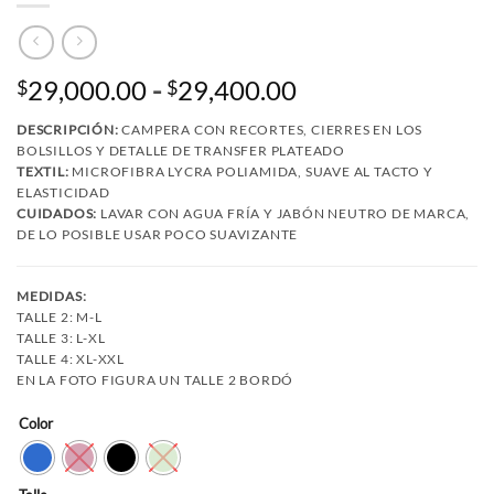
Rango
29,000.00
-
29,400.00
$
$
de
DESCRIPCIÓN:
CAMPERA CON RECORTES, CIERRES EN LOS
precios:
BOLSILLOS Y DETALLE DE TRANSFER PLATEADO
desde
TEXTIL:
MICROFIBRA LYCRA POLIAMIDA, SUAVE AL TACTO Y
$29,000.00
ELASTICIDAD
CUIDADOS:
LAVAR CON AGUA FRÍA Y JABÓN NEUTRO DE MARCA,
hasta
DE LO POSIBLE USAR POCO SUAVIZANTE
$29,400.00
MEDIDAS:
TALLE 2: M-L
TALLE 3: L-XL
TALLE 4: XL-XXL
EN LA FOTO FIGURA UN TALLE 2 BORDÓ
Color