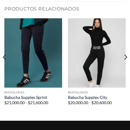
PRODUCTOS RELACIONADOS
PANTALONES
PANTALONES
Babucha Supplex Sprint
Babucha Supplex City
Rango
Rango
$
21,000.00
-
$
21,600.00
$
20,000.00
-
$
20,600.00
de
de
precios:
precios:
desde
desde
$21,000.00
$20,000.0
hasta
hasta
.00
$21,600.00
$20,600.0
.00