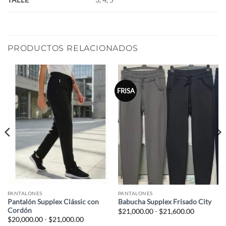
PRODUCTOS RELACIONADOS
FRISA
PANTALONES
PANTALONES
Pantalón Supplex Clássic con
Babucha Supplex Frisado City
Cordón
Rango
$
21,000.00
-
$
21,600.00
de
Rango
$
20,000.00
-
$
21,000.00
precios:
de