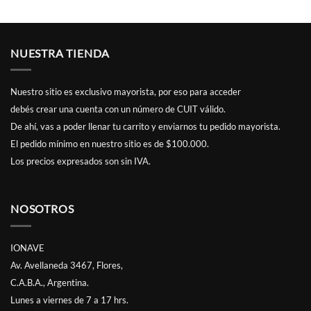
desde
precios:
$21,000.0
desde
hasta
.00
$20,000.00
$21,600.0
hasta
.00
$21,000.00
NUESTRA TIENDA
Nuestro sitio es exclusivo mayorista, por eso para acceder
debés
crear una cuenta
con un número de CUIT válido.
De ahí, vas a poder llenar tu carrito y enviarnos tu pedido mayorista.
El pedido mínimo en nuestro sitio es de $100.000.
Los precios expresados son sin IVA.
NOSOTROS
IONAVE
Av. Avellaneda 3467, Flores,
C.A.B.A., Argentina.
Lunes a viernes de 7 a 17 hrs.