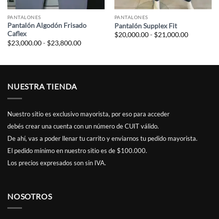
PANTALONES
PANTALONES
Pantalón Algodón Frisado
Pantalón Supplex Fit
Caflex
Rango
$
20,000.00
-
$
21,000.00
de
Rango
$
23,000.00
-
$
23,800.00
precios:
de
desde
precios:
$20,000.0
desde
hasta
.00
$23,000.00
$21,000.0
hasta
.00
$23,800.00
NUESTRA TIENDA
Nuestro sitio es exclusivo mayorista, por eso para acceder
debés
crear una cuenta
con un número de CUIT válido.
De ahí, vas a poder llenar tu carrito y enviarnos tu pedido mayorista.
El pedido mínimo en nuestro sitio es de $100.000.
Los precios expresados son sin IVA.
NOSOTROS