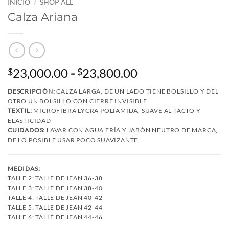
INICIO
/
SHOP ALL
Calza Ariana
Rango
23,000.00
-
23,800.00
$
$
de
DESCRIPCIÓN:
CALZA LARGA, DE UN LADO TIENE BOLSILLO Y DEL
precios:
OTRO UN BOLSILLO CON CIERRE INVISIBLE
desde
TEXTIL:
MICROFIBRA LYCRA POLIAMIDA, SUAVE AL TACTO Y
$23,000.00
ELASTICIDAD
CUIDADOS:
LAVAR CON AGUA FRÍA Y JABÓN NEUTRO DE MARCA,
hasta
DE LO POSIBLE USAR POCO SUAVIZANTE
$23,800.00
MEDIDAS:
TALLE 2: TALLE DE JEAN 36-38
TALLE 3: TALLE DE JEAN 38-40
TALLE 4: TALLE DE JEAN 40-42
TALLE 5: TALLE DE JEAN 42-44
TALLE 6: TALLE DE JEAN 44-46