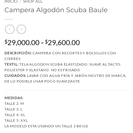
INICIO
/
SHOP ALL
Campera Algodón Scuba Baule
Rango
29,000.00
-
29,600.00
$
$
de
DESCRIPCIÓN:
CAMPERA CON RECORTES Y BOLSILLOS CON
precios:
CIERRES
desde
TEXTIL:
TELA ALGODON SCUBA ELASTIZADO, SUAVE AL TACTO.
$29,000.00
POLIESTER Y ELASTANO. NO ES FRISADO
CUIDADOS:
LAVAR CON AGUA FRÍA Y JABÓN NEUTRO DE MARCA,
hasta
DE LO POSIBLE USAR POCO SUAVIZANTE
$29,600.00
MEDIDAS:
TALLE 2: M
TALLE 3: L
TALLE 4: XL
TALLE 5: XXL
LA MODELO ESTA USANDO UN TALLE 2 BEIGE