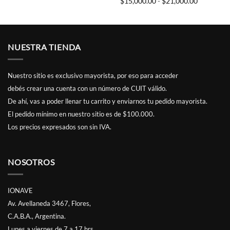
Rango
$
15,000.00
-
$
21,000.00
precios:
de
desde
precios:
$17,000.00
desde
hasta
.00
$15,000.0
$17,800.00
hasta
.00
$21,000.0
NUESTRA TIENDA
Nuestro sitio es exclusivo mayorista, por eso para acceder
debés
crear una cuenta
con un número de CUIT válido.
De ahí, vas a poder llenar tu carrito y enviarnos tu pedido mayorista.
El pedido mínimo en nuestro sitio es de $100.000.
Los precios expresados son sin IVA.
NOSOTROS
IONAVE
Av. Avellaneda 3467, Flores,
C.A.B.A., Argentina.
Lunes a viernes de 7 a 17 hrs.